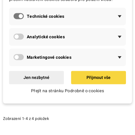
Technické cookies
Analytické cookies
AgfaPhoto
Canon
Marketingové cookies
Fotopapír AgfaPhoto
Fotopapír Canon RP-
AP21050A4, Bronz
101, přelepovatelný,
Glossy, A4, 50 ks
10x15 cm, 5 listů...
Jen nezbytné
Přijmout vše
29,00 Kč
148,00 Kč
Přejít na stránku Podrobně o cookies
Zobrazení 1-4 z 4 položek