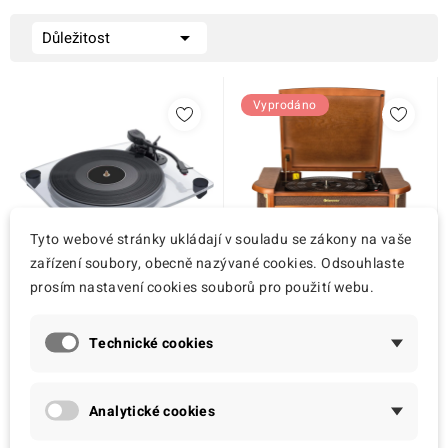

Důležitost
Vyprodáno
Tyto webové stránky ukládají v souladu se zákony na vaše
zařízení soubory, obecně nazývané cookies. Odsouhlaste
prosím nastavení cookies souborů pro použití webu.
Bigben
Roadstar
Gramofon Bigben
Retro gramofon
Technické cookies
TD115CSPS, s
Roadstar HIF-1993BT,
reproduktory, černý
BT, dřevo
2 769,00 Kč
3 270,00 Kč
Analytické cookies