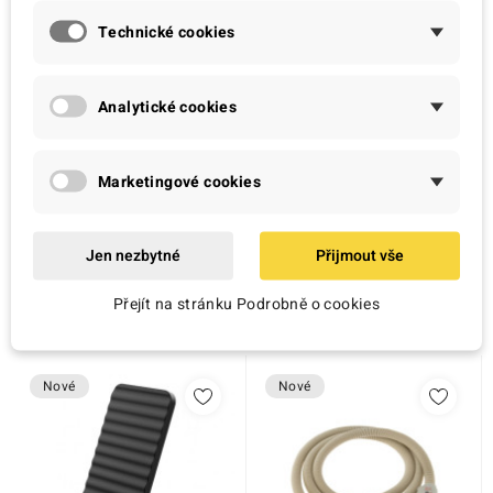
Technické cookies
Analytické cookies
Denver
Clatronic
Marketingové cookies
Bezdrátový reproduktor
Stolní mixér Clatronic
Denver BTV-150B, černý,
UM 3470, 500 W, bílý
10 W
Jen nezbytné
Přijmout vše
399,00 Kč
725,00 Kč
Přejít na stránku Podrobně o cookies
Nové
Nové