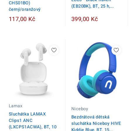
CHS01BO)
(EB20BK), BT, 25 h,...
černý/oranžový
117,00 Kč
399,00 Kč
Lamax
Niceboy
Sluchátka LAMAX
Bezdrátová dětská
Clips1 ANC
sluchátka Niceboy HIVE
(LXCPS1ACWA), BT, 10
Kiddie Blue, BT, 15...