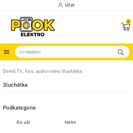
Účet
0

Domů
TV, foto, audio-video
Sluchátka
Sluchátka
Podkategorie
Do uší
Herní