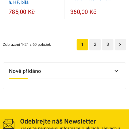
h, HF, bílá
785,00 Kč
360,00 Kč
1
2
3
Zobrazení 1-24 z 60 položek

Nově přidáno

Odebírejte náš Newsletter
Získejte nejnovější informace o akcích, slevách a