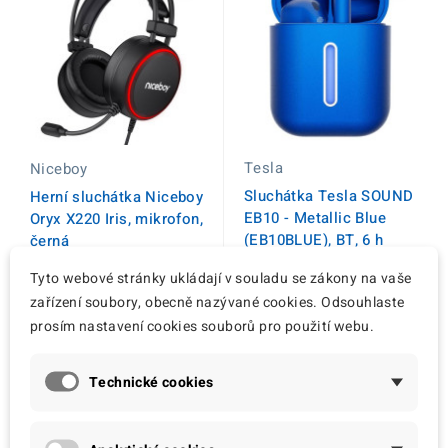
Tesla
Niceboy
Sluchátka Tesla SOUND
Herní sluchátka Niceboy
EB10 - Metallic Blue
Oryx X220 Iris, mikrofon,
(EB10BLUE), BT, 6 h
černá
380,00 Kč
322,00 Kč
Tyto webové stránky ukládají v souladu se zákony na vaše
zařízení soubory, obecně nazývané cookies. Odsouhlaste
prosím nastavení cookies souborů pro použití webu.
Technické cookies