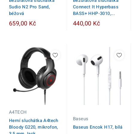
Bezdrátová sluchátka
Bezdrátová sluchátka
Sudio N2 Pro Sand,
Connect It Hyperbass
béžová
BASS+ HHP-3010,...
659,00 Kč
440,00 Kč
A4TECH
Baseus
Herní sluchátka A4tech
Bloody G220, mikrofon,
Baseus Encok H17, bílá
3,5 mm Jack,...