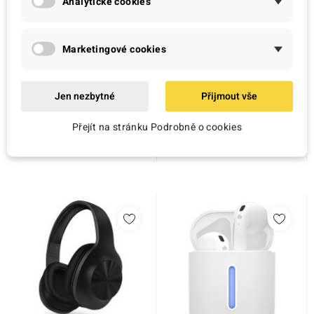
Analytické cookies
Marketingové cookies
AKAI
Koss
Jen nezbytné
Přijmout vše
Bezdrátová sluchátka
Špuntová sluchátka
AKAI BTH-B6ANC, černá
Koss KEB/9i, modrá
Přejít na stránku Podrobně o cookies
1 120,00 Kč
269,00 Kč