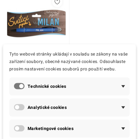
Tyto webové stránky ukládají v souladu se zákony na vaše
Nekupto
zařízení soubory, obecně nazývané cookies. Odsouhlaste
prosím nastavení cookies souborů pro použití webu.
Svítící dárková propiska
s textem - Milan
99,00 Kč
Technické cookies
Analytické cookies
Zobrazení 1-1 z 1 položek
Marketingové cookies