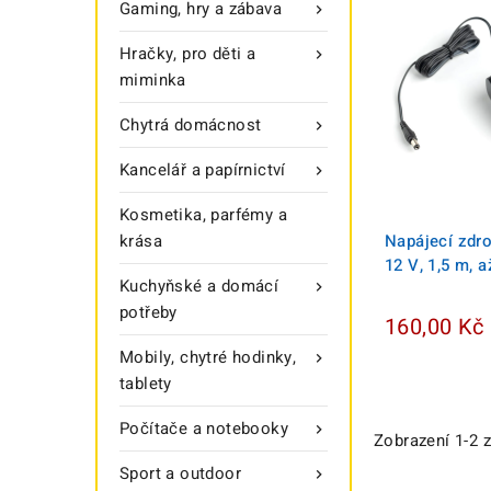
Gaming, hry a zábava

Hračky, pro děti a

miminka
Chytrá domácnost

Kancelář a papírnictví

Kosmetika, parfémy a
krása
Napájecí zdro
12 V, 1,5 m, a
Kuchyňské a domácí

potřeby
160,00 Kč
Mobily, chytré hodinky,

tablety
Počítače a notebooky

Zobrazení 1-2 
Sport a outdoor
