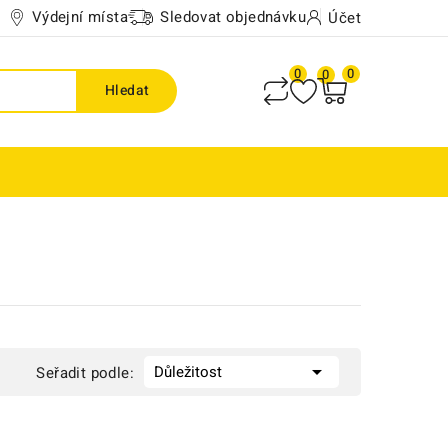
Výdejní místa
Sledovat objednávku
Účet
0
0
0
Hledat

Důležitost
Seřadit podle: