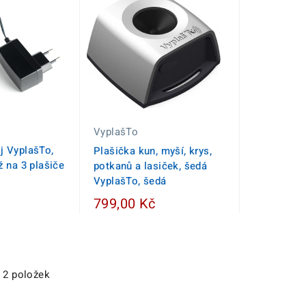
VyplašTo
j VyplašTo,
Plašička kun, myší, krys,
ž na 3 plašiče
potkanů a lasiček, šedá
VyplašTo, šedá
799,00 Kč
z 2 položek