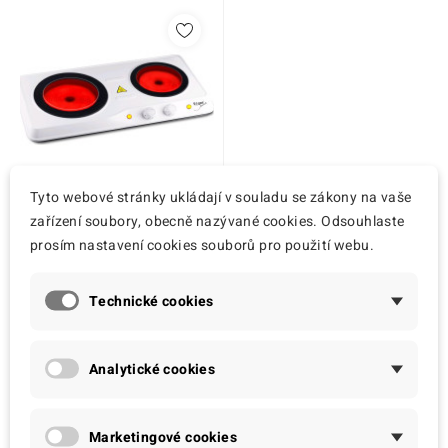
Tyto webové stránky ukládají v souladu se zákony na vaše
Vigan
zařízení soubory, obecně nazývané cookies. Odsouhlaste
prosím nastavení cookies souborů pro použití webu.
Vařič sklokeramický
Vigan SKV2B, 2 plotny,
2000 W, bílý
Technické cookies
980,00 Kč
Analytické cookies
Marketingové cookies
Zobrazení 1-1 z 1 položek